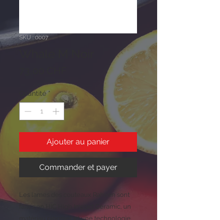
SKU : 0007
Whale M Noir
Prix
73,00 CHF
Quantité
*
Ajouter au panier
Commander et payer
Les lames des couteaux Rahven sont
faites en HIC High Impact Ceramic, un
matériau pionnier et une technologie