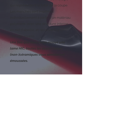
qui représentent le futur de la coupe.
Les manches sont imprimés
individuellement à partir d'un matériau
polymère, avec une structure interne
en nid d'abeille, et recouverts d'un
laquage souple.
Une fois que vous aurez essayé une
lame HIC, toutes les autres lames
(non-)céramiques vous sembleront
émoussées.
INFO PRODUIT
WHALE M
Bout: arrondi
Longueur de la lame: 130mm
Couleur de la lame: Noir
Matériau de la lame: HIC High Impact
Ceramic
Longeur du manche: 130mm